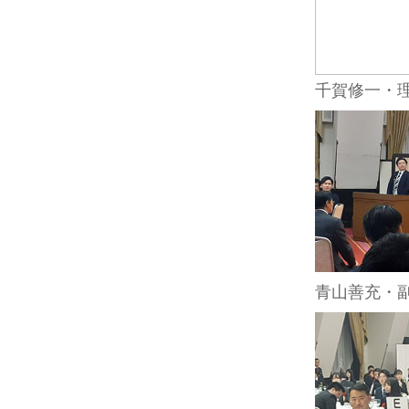
千賀修一・
青山善充・