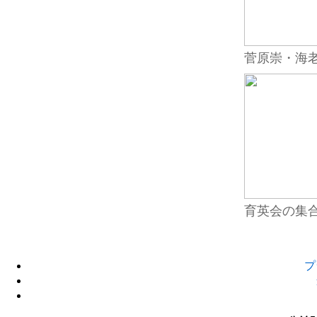
菅原崇・海
育英会の集
プ