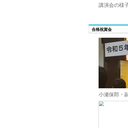
講演会の様
合格祝賀会
小瀬保郎・