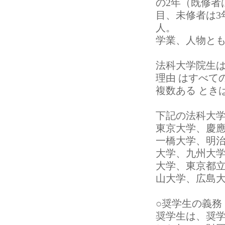
の2年（既修者
目、未修者は3
人。
学業、人物と
法科大学院生
理由 はすべて
複数ある とき
下記の法科大
東京大学、慶
一橋大学、明
大学、九州大
大学、東京都
山大学、広島
○奨学生の義務
奨学生は、奨