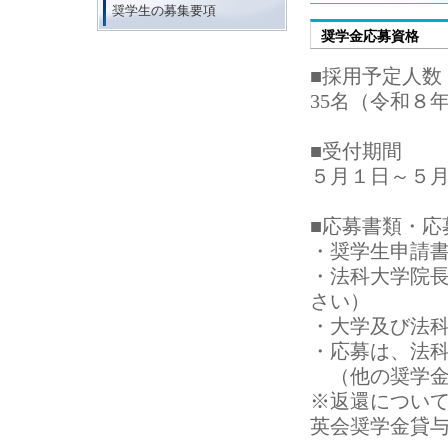
奨学生の募集要項
奨学金応募資格
■採用予定人数
35名（令和８
■受付期間
５月１日～５月
■応募書類・応
・奨学生申請
・法科大学院
さい）
・大学及び法
・応募は、法
（他の奨学金
※返還につい
英会奨学金貸