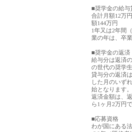
■奨学金の給与
合計月額12万
額144万円
1年又は2年間
業の年は、卒業
■奨学金の返済
給与分は返済
の世代の奨学
貸与分の返済は
した月のいずれ
始となります
返済金額は、返
ら1ヶ月2万円
■応募資格
わが国にある